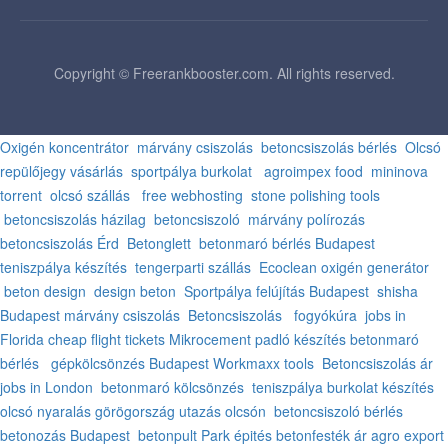
Copyright © Freerankbooster.com. All rights reserved.
Oxigén koncentrátor
márvány csiszolás
betoncsiszolás bérlés
Olcsó
repülőjegy vásárlás
sportpálya burkolat
agroimpex food
mininova
torrent
olcsó szállás
free webhosting
stone polishing tools
betoncsiszolás házilag
betoncsiszoló
márvány polírozás
betoncsiszolás Érd
Betonglett
betonmaró bérlés Budapest
teniszpálya készítés
tengerparti szállás
Ecoclean oxigén generátor
beton design
design beton
Sportpálya felújítás Budapest
shisha
Budapest
márvány csiszolás
Betoncsiszolás
fogyókúra
jobs in
Florida
cheap flight tickets
Mikrocement padló készítés
betonmaró
bérlés
gépkölcsönzés Budapest
Workmaxx tools
Betoncsiszolás ár
jobs in London
betonmaró kölcsönzés
teniszpálya burkolat készítés
olcsó nyaralás görögország
utazás olcsón
betoncsiszoló bérlés
betonozás Budapest
betonpult
Park épités
betonfesték ár
agro export