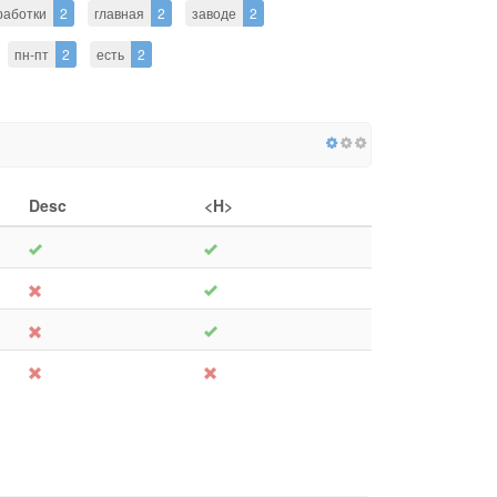
работки
2
главная
2
заводе
2
пн-пт
2
есть
2
Desc
<H>