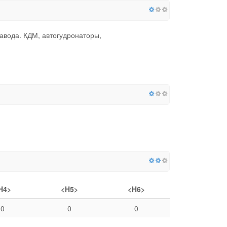
авода. КДМ, автогудронаторы,
H4>
<H5>
<H6>
0
0
0