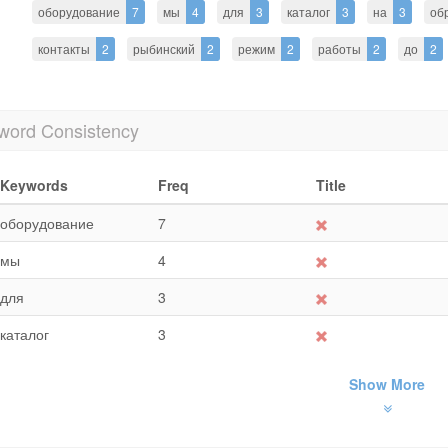
оборудование
7
мы
4
для
3
каталог
3
на
3
об
контакты
2
рыбинский
2
режим
2
работы
2
до
2
word Consistency
Keywords
Freq
Title
оборудование
7
мы
4
для
3
каталог
3
Show More