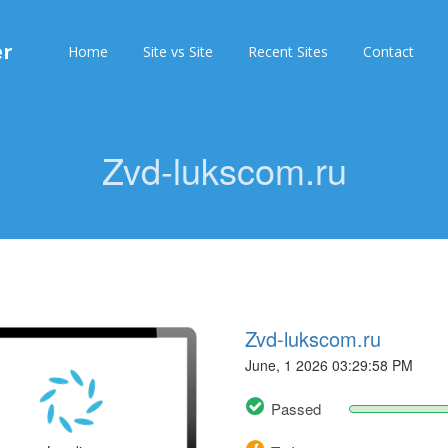
er
Home
Site vs Site
Recent Sites
Contact
Zvd-lukscom.ru
Zvd-lukscom.ru
June, 1 2026 03:29:58 PM
Passed