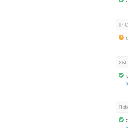
G
IP C
N
XML
G
h
Robo
G
h