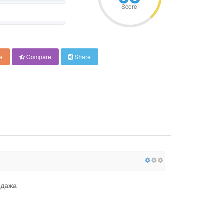
Score
e
Compare
Share
одажа