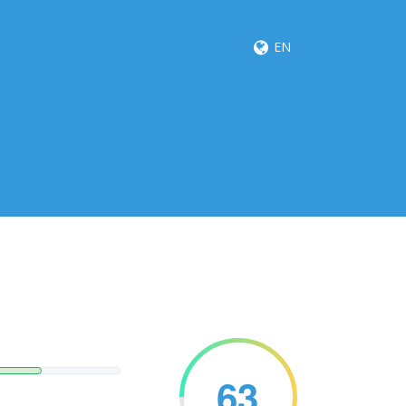
EN
63