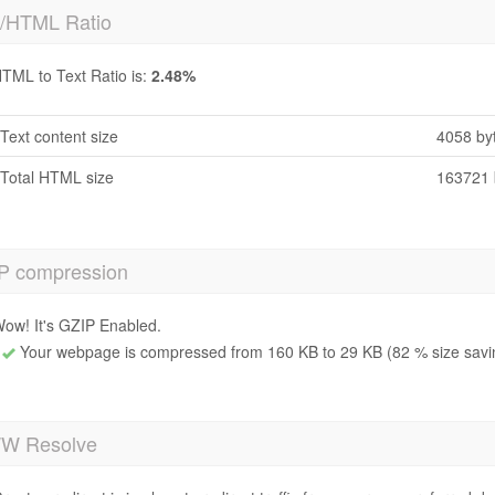
t/HTML Ratio
TML to Text Ratio is:
2.48%
Text content size
4058 by
Total HTML size
163721 
P compression
ow! It's GZIP Enabled.
Your webpage is compressed from 160 KB to 29 KB (82 % size savi
 Resolve