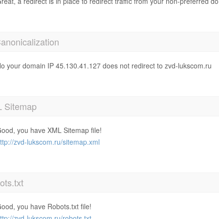
reat, a redirect is in place to redirect traffic from your non-preferred d
anonicalization
o your domain IP 45.130.41.127 does not redirect to zvd-lukscom.ru
 Sitemap
ood, you have XML Sitemap file!
ttp://zvd-lukscom.ru/sitemap.xml
ts.txt
ood, you have Robots.txt file!
ttp://zvd-lukscom.ru/robots.txt