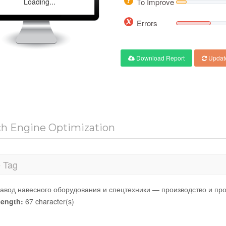
Loading...
To Improve
Errors
Download Report
Updat
ch Engine Optimization
e Tag
авод навесного оборудования и спецтехники — производство и пр
ength:
67 character(s)