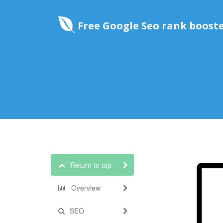
Free Google Seo rank boost
Return to top
Overview
SEO