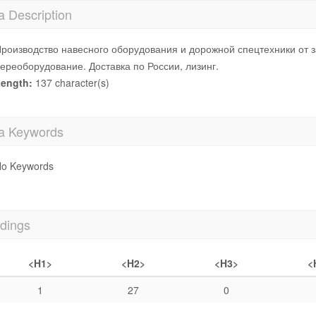
a Description
роизводство навесного оборудования и дорожной спецтехники от з
ереоборудование. Доставка по России, лизинг.
ength:
137 character(s)
a Keywords
o Keywords
dings
<H1>
<H2>
<H3>
<
1
27
0