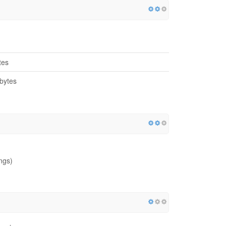
tes
bytes
ngs)