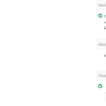
Met
П
п
L
Met
N
Hea