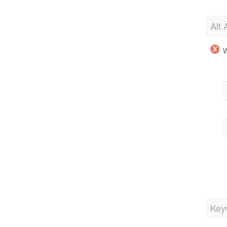
Alt 
W
Key