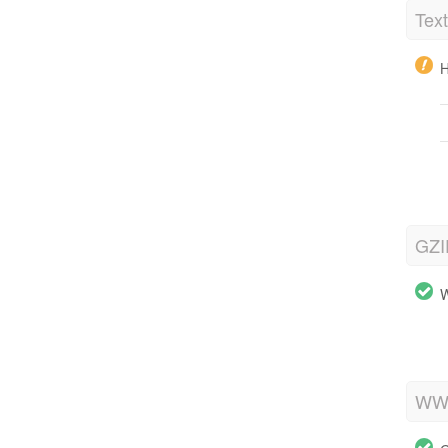
Tex
H
GZI
W
WWW